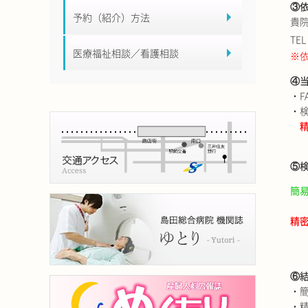
③
予約（紹介）方法
貴
TE
医療福祉相談／看護相談
※
④
・F
・
精密
⑤
簡
精
⑥
・
・