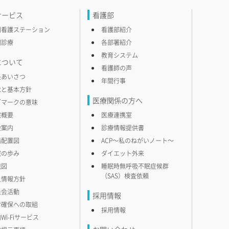
サービス
看護部
問看護ステーション
看護部紹介
問診療
各部署紹介
教育システム
について
看護師の声
長あいさつ
年間行事
念と基本方針
医療関係の方へ
ゴマークの意味
院概要
医療連携室
設案内
診療情報提供書
階配置図
ACP〜私のねがいノート〜
院の歩み
ダイエット外来
織図
睡眠時無呼吸不眠症候群
（SAS）検査依頼
人情報方針
員会活動
採用情報
材確保への取組
採用情報
Wi-Fiサービス