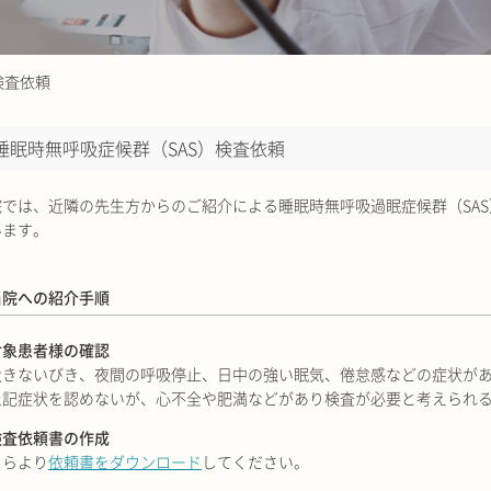
検査依頼
睡眠時無呼吸症候群（SAS）検査依頼
院では、近隣の先生方からのご紹介による睡眠時無呼吸過眠症候群（SAS
います。
当院への紹介手順
対象患者様の確認
大きないびき、夜間の呼吸停止、日中の強い眠気、倦怠感などの症状が
上記症状を認めないが、心不全や肥満などがあり検査が必要と考えられ
検査依頼書の作成
ちらより
依頼書をダウンロード
してください。