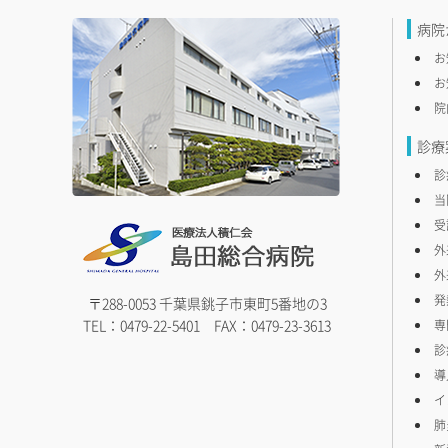
病院
お
お
院
診療
診
当
受
外
外
発
〒288-0053 千葉県銚子市東町5番地の3
TEL：0479-22-5401 FAX：0479-23-3613
専
診
導
イ
肺