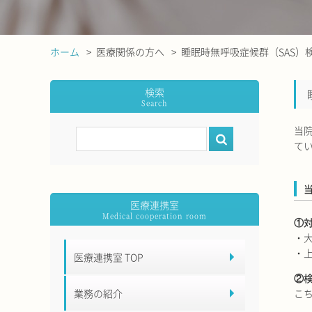
ホーム
医療関係の方へ
睡眠時無呼吸症候群（SAS）
検索
当
て
医療連携室
①
・
・
医療連携室 TOP
②
こ
業務の紹介