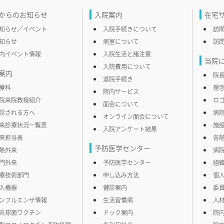
からのお知らせ
入院案内
在宅
知らせ／イベント
入院手続きについて
訪
知らせ
病室について
訪
内イベント情報
入院生活と諸注意
当院
入院費用について
案内
院
退院手続き
療科
理
院内サービス
院来院教授紹介
ロ
面会について
診される方へ
病
オンライン面会について
来診療状況一覧表
施
入院アンケート結果
来担当表
各
予防医学センター
熱外来
病
門外来
予防医学センター
組
療技術部門
申し込み方法
個
入機器
健診案内
委
ンフルエンザ情報
生活習慣病
人
炎球菌ワクチン
ドック案内
院内