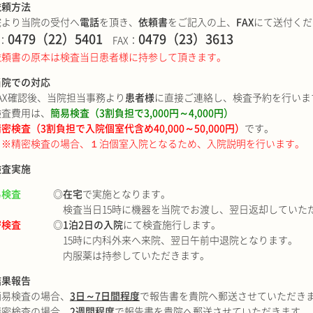
依頼方法
院より当院の受付へ
電話
を頂き、
依頼書
をご記入の上、
FAX
にて送付くだ
0479（22）5401
0479（23）3613
L：
FAX：
依頼書の原本は検査当日患者様に持参して頂きます。
当院での対応
AX確認後、当院担当事務より
患者様
に直接ご連絡し、検査予約を行いま
検査費用は、
簡易検査（3割負担で3,000円～4,000円）
検査（3割負担で入院個室代含め40,000～50,000円）
です。
※精密検査の場合、１泊個室入院となるため、入院説明を行います。
検査実施
易検査
◎
在宅
で実施となります。
検査当日15時に機器を当院でお渡し、翌日返却していた
密検査
◎
1泊2日の入院
にて検査施行します。
15時に内科外来へ来院、翌日午前中退院となります。
内服薬は持参していただきます。
結果報告
簡易検査の場合、
3日～7日間程度
で報告書を貴院へ郵送させていただき
精密検査の場合、
2週間程度
で報告書を貴院へ郵送させていただきます。